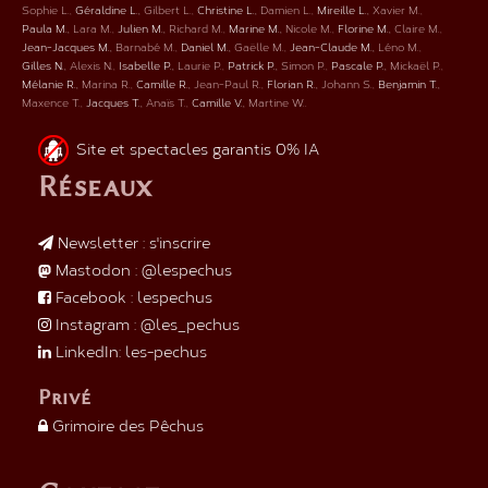
Sophie L.
Géraldine L.
Gilbert L.
Christine L.
Damien L.
Mireille L.
Xavier M.
Paula M.
Lara M.
Julien M.
Richard M.
Marine M.
Nicole M.
Florine M.
Claire M.
Jean-Jacques M.
Barnabé M.
Daniel M.
Gaëlle M.
Jean-Claude M.
Léno M.
Gilles N.
Alexis N.
Isabelle P.
Laurie P.
Patrick P.
Simon P.
Pascale P.
Mickaël P.
Mélanie R.
Marina R.
Camille R.
Jean-Paul R.
Florian R.
Johann S.
Benjamin T.
Maxence T.
Jacques T.
Anaïs T.
Camille V.
Martine W.
Site et spectacles garantis 0% IA
Réseaux
Newsletter : s'inscrire
Mastodon : @lespechus
Facebook : lespechus
Instagram : @les_pechus
LinkedIn: les-pechus
Privé
Grimoire des Pêchus