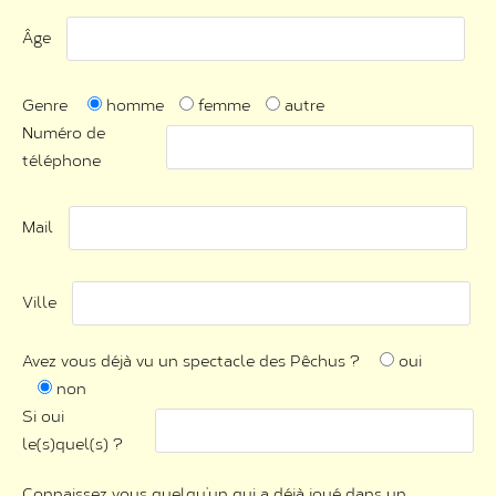
Âge
Genre
homme
femme
autre
Numéro de
téléphone
Mail
Ville
Avez vous déjà vu un spectacle des Pêchus ?
oui
non
Si oui
le(s)quel(s) ?
Connaissez vous quelqu’un qui a déjà joué dans un