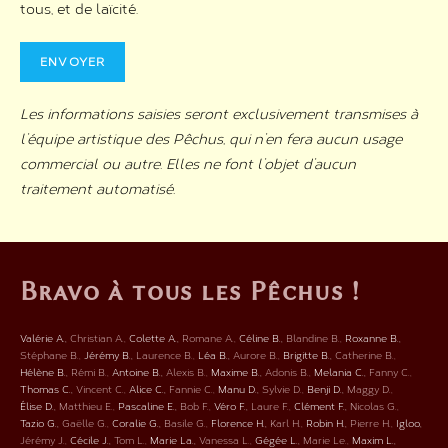
tous, et de laïcité.
Les informations saisies seront exclusivement transmises à
l’équipe artistique des Pêchus, qui n’en fera aucun usage
commercial ou autre. Elles ne font l’objet d’aucun
traitement automatisé.
Bravo à tous les Pêchus !
Valérie A.
Christian A.
Colette A.
Romane A.
Céline B.
Blandine B.
Roxanne B.
Stéphane B.
Jérémy B.
Laurence B.
Léa B.
Aurore B.
Brigitte B.
Catherine B.
Hélène B.
Rémi B.
Antoine B.
Alexis B.
Maxime B.
Adonis B.
Melania C.
Fanny C.
Thomas C.
Vincent C.
Alice C.
Fannie C.
Manu D.
Sylvie D.
Benji D.
Maggy D.
Élise D.
Matthieu E.
Pascaline E.
Bob F.
Véro F.
Laure F.
Clément F.
Nicolas G.
Tazio G.
Gaëlle G.
Coralie G.
Basile G.
Florence H.
Karl H.
Robin H.
Pierre H.
Igloo
Jérémy J.
Cécile J.
Tom L.
Marie La.
Vanessa L.
Gégée L.
Marie Le.
Maxim L.