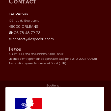
Contact
Les Pêchus
108, rue de Bourgogne
45000 ORLÉANS
☎ 06 78 48 72 23
✉ contact@lespechus.com
Infos
SIRET : 788 957 959 00026 / APE : 901Z
Licence d'entrepreneur de spectacle catégorie 2 : D-2024-006211
Association agrée Jeunesse et Sport (JEP).
Soutiens :